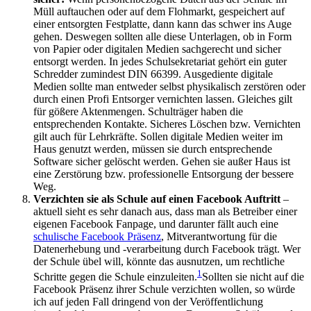
Müll auftauchen oder auf dem Flohmarkt, gespeichert auf
einer entsorgten Festplatte, dann kann das schwer ins Auge
gehen. Deswegen sollten alle diese Unterlagen, ob in Form
von Papier oder digitalen Medien sachgerecht und sicher
entsorgt werden. In jedes Schulsekretariat gehört ein guter
Schredder zumindest DIN 66399‎. Ausgediente digitale
Medien sollte man entweder selbst physikalisch zerstören oder
durch einen Profi Entsorger vernichten lassen. Gleiches gilt
für gößere Aktenmengen. Schulträger haben die
entsprechenden Kontakte. Sicheres Löschen bzw. Vernichten
gilt auch für Lehrkräfte. Sollen digitale Medien weiter im
Haus genutzt werden, müssen sie durch entsprechende
Software sicher gelöscht werden. Gehen sie außer Haus ist
eine Zerstörung bzw. professionelle Entsorgung der bessere
Weg.
Verzichten sie als Schule auf einen Facebook Auftritt
–
aktuell sieht es sehr danach aus, dass man als Betreiber einer
eigenen Facebook Fanpage, und darunter fällt auch eine
schulische Facebook Präsenz
, Mitverantwortung für die
Datenerhebung und -verarbeitung durch Facebook trägt. Wer
der Schule übel will, könnte das ausnutzen, um rechtliche
1
Schritte gegen die Schule einzuleiten.
Sollten sie nicht auf die
Facebook Präsenz ihrer Schule verzichten wollen, so würde
ich auf jeden Fall dringend von der Veröffentlichung