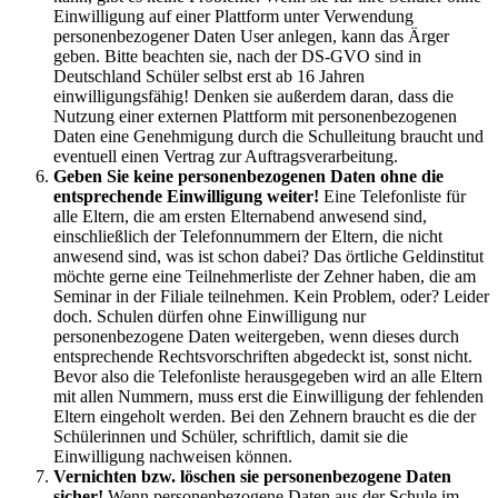
Einwilligung auf einer Plattform unter Verwendung
personenbezogener Daten User anlegen, kann das Ärger
geben. Bitte beachten sie, nach der DS-GVO sind in
Deutschland Schüler selbst erst ab 16 Jahren
einwilligungsfähig! Denken sie außerdem daran, dass die
Nutzung einer externen Plattform mit personenbezogenen
Daten eine Genehmigung durch die Schulleitung braucht und
eventuell einen Vertrag zur Auftragsverarbeitung.
Geben Sie keine personenbezogenen Daten ohne die
entsprechende Einwilligung weiter!
Eine Telefonliste für
alle Eltern, die am ersten Elternabend anwesend sind,
einschließlich der Telefonnummern der Eltern, die nicht
anwesend sind, was ist schon dabei? Das örtliche Geldinstitut
möchte gerne eine Teilnehmerliste der Zehner haben, die am
Seminar in der Filiale teilnehmen. Kein Problem, oder? Leider
doch. Schulen dürfen ohne Einwilligung nur
personenbezogene Daten weitergeben, wenn dieses durch
entsprechende Rechtsvorschriften abgedeckt ist, sonst nicht.
Bevor also die Telefonliste herausgegeben wird an alle Eltern
mit allen Nummern, muss erst die Einwilligung der fehlenden
Eltern eingeholt werden. Bei den Zehnern braucht es die der
Schülerinnen und Schüler, schriftlich, damit sie die
Einwilligung nachweisen können.
Vernichten bzw. löschen sie personenbezogene Daten
sicher!
Wenn personenbezogene Daten aus der Schule im