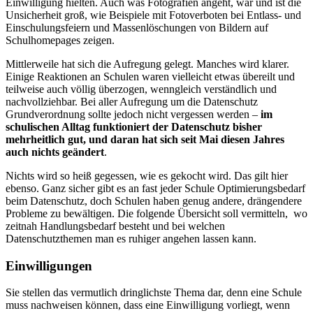
Einwilligung hielten. Auch was Fotografien angeht, war und ist die
Unsicherheit groß, wie Beispiele mit Fotoverboten bei Entlass- und
Einschulungsfeiern und Massenlöschungen von Bildern auf
Schulhomepages zeigen.
Mittlerweile hat sich die Aufregung gelegt. Manches wird klarer.
Einige Reaktionen an Schulen waren vielleicht etwas übereilt und
teilweise auch völlig überzogen, wenngleich verständlich und
nachvollziehbar. Bei aller Aufregung um die Datenschutz
Grundverordnung sollte jedoch nicht vergessen werden –
im
schulischen Alltag funktioniert der Datenschutz bisher
mehrheitlich gut, und daran hat sich seit Mai diesen Jahres
auch nichts geändert
.
Nichts wird so heiß gegessen, wie es gekocht wird. Das gilt hier
ebenso. Ganz sicher gibt es an fast jeder Schule Optimierungsbedarf
beim Datenschutz, doch Schulen haben genug andere, drängendere
Probleme zu bewältigen. Die folgende Übersicht soll vermitteln, wo
zeitnah Handlungsbedarf besteht und bei welchen
Datenschutzthemen man es ruhiger angehen lassen kann.
Einwilligungen
Sie stellen das vermutlich dringlichste Thema dar, denn eine Schule
muss nachweisen können, dass eine Einwilligung vorliegt, wenn