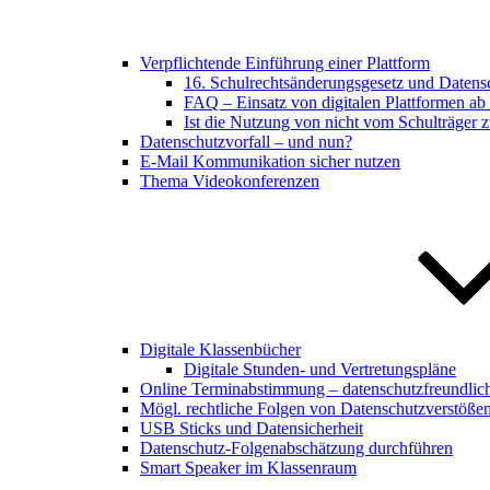
Verpflichtende Einführung einer Plattform
16. Schulrechtsänderungsgesetz und Datens
FAQ – Einsatz von digitalen Plattformen a
Ist die Nutzung von nicht vom Schulträger zu
Datenschutzvorfall – und nun?
E-Mail Kommunikation sicher nutzen
Thema Videokonferenzen
Digitale Klassenbücher
Digitale Stunden- und Vertretungspläne
Online Terminabstimmung – datenschutzfreundlic
Mögl. rechtliche Folgen von Datenschutzverstöße
USB Sticks und Datensicherheit
Datenschutz-Folgenabschätzung durchführen
Smart Speaker im Klassenraum