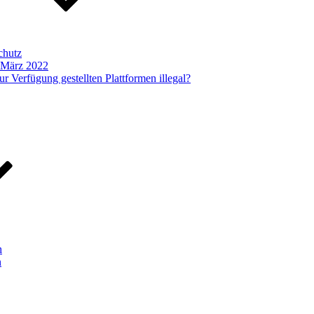
chutz
b März 2022
r Verfügung gestellten Plattformen illegal?
h
n