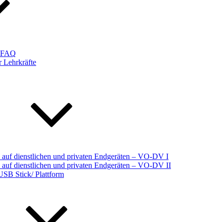
d FAQ
 Lehrkräfte
auf dienstlichen und privaten Endgeräten – VO-DV I
auf dienstlichen und privaten Endgeräten – VO-DV II
USB Stick/ Plattform