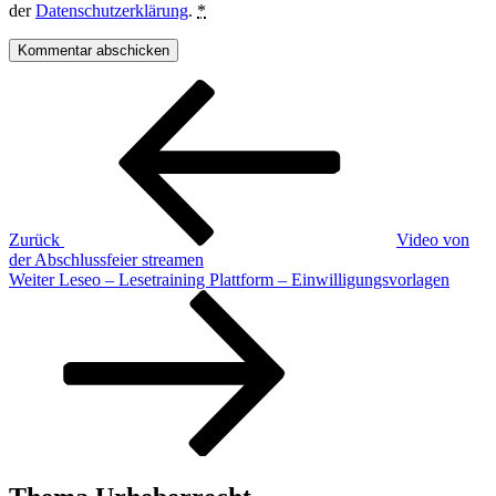
der
Datenschutzerklärung
.
*
Beitragsnavigation
Vorheriger
Beitrag
Zurück
Video von
der Abschlussfeier streamen
Nächster
Weiter
Leseo – Lesetraining Plattform – Einwilligungsvorlagen
Beitrag