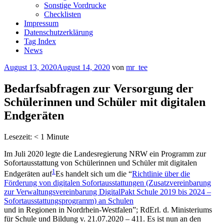
Sonstige Vordrucke
Checklisten
Impressum
Datenschutzerklärung
Tag Index
News
Veröffentlicht
August 13, 2020
August 14, 2020
von
mr_tee
am
Bedarfsabfragen zur Versorgung der
Schülerinnen und Schüler mit digitalen
Endgeräten
Lesezeit:
< 1
Minute
Im Juli 2020 legte die Landesregierung NRW ein Programm zur
Sofortausstattung von Schülerinnen und Schüler mit digitalen
1
Endgeräten auf
Es handelt sich um die “
Richtlinie über die
Förderung von digitalen Sofortausstattungen (Zusatzvereinbarung
zur Verwaltungsvereinbarung DigitalPakt Schule 2019 bis 2024 –
Sofortausstattungsprogramm) an Schulen
und in Regionen in Nordrhein-Westfalen”; RdErl. d. Ministeriums
für Schule und Bildung v. 21.07.2020 – 411
. Es ist nun an den