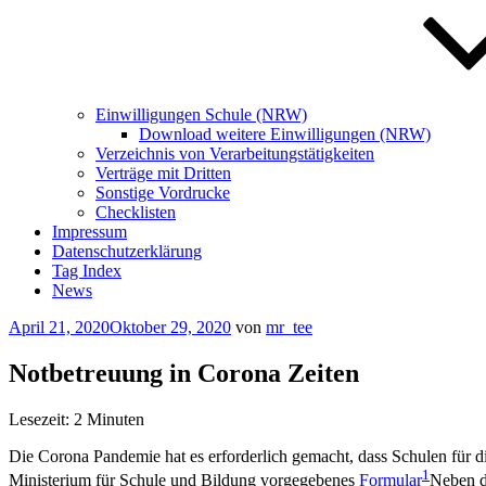
Einwilligungen Schule (NRW)
Download weitere Einwilligungen (NRW)
Verzeichnis von Verarbeitungstätigkeiten
Verträge mit Dritten
Sonstige Vordrucke
Checklisten
Impressum
Datenschutzerklärung
Tag Index
News
Veröffentlicht
April 21, 2020
Oktober 29, 2020
von
mr_tee
am
Notbetreuung in Corona Zeiten
Lesezeit:
2
Minuten
Die Corona Pandemie hat es erforderlich gemacht, dass Schulen für di
1
Ministerium für Schule und Bildung vorgegebenes
Formular
Neben d