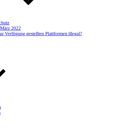
chutz
b März 2022
r Verfügung gestellten Plattformen illegal?
h
n