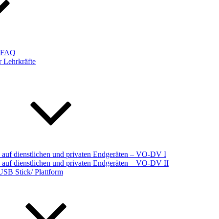
d FAQ
 Lehrkräfte
auf dienstlichen und privaten Endgeräten – VO-DV I
auf dienstlichen und privaten Endgeräten – VO-DV II
USB Stick/ Plattform