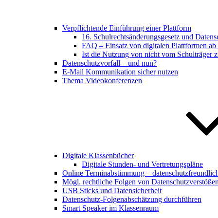
Verpflichtende Einführung einer Plattform
16. Schulrechtsänderungsgesetz und Datens
FAQ – Einsatz von digitalen Plattformen a
Ist die Nutzung von nicht vom Schulträger zu
Datenschutzvorfall – und nun?
E-Mail Kommunikation sicher nutzen
Thema Videokonferenzen
Digitale Klassenbücher
Digitale Stunden- und Vertretungspläne
Online Terminabstimmung – datenschutzfreundlic
Mögl. rechtliche Folgen von Datenschutzverstöße
USB Sticks und Datensicherheit
Datenschutz-Folgenabschätzung durchführen
Smart Speaker im Klassenraum