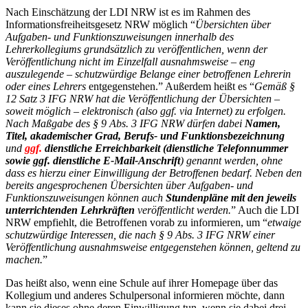
Nach Einschätzung der LDI NRW ist es im Rahmen des
Informationsfreiheitsgesetz NRW möglich “
Übersichten über
Aufgaben- und Funktionszuweisungen innerhalb des
Lehrerkollegiums grundsätzlich zu veröffentlichen, wenn der
Veröffentlichung nicht im Einzelfall ausnahmsweise – eng
auszulegende – schutzwürdige Belange einer betroffenen Lehrerin
oder eines Lehrers
entgegenstehen.” Außerdem heißt es “
Gemäß §
12 Satz 3 IFG NRW hat die Veröffentlichung der Übersichten –
soweit möglich – elektronisch (also ggf. via Internet) zu erfolgen.
Nach Maßgabe des § 9 Abs. 3 IFG NRW dürfen dabei
Namen,
Titel, akademischer Grad, Berufs- und Funktionsbezeichnung
und
ggf.
dienstliche Erreichbarkeit (dienstliche Telefonnummer
sowie ggf. dienstliche E-Mail-Anschrift
) genannt werden, ohne
dass es hierzu einer Einwilligung der Betroffenen bedarf. Neben den
bereits angesprochenen Übersichten über Aufgaben- und
Funktionszuweisungen können auch
Stundenpläne mit den jeweils
unterrichtenden Lehrkräften
veröffentlicht werden.
” Auch die LDI
NRW empfiehlt, die Betroffenen vorab zu informieren, um “
etwaige
schutzwürdige Interessen, die nach § 9 Abs. 3 IFG NRW einer
Veröffentlichung ausnahmsweise entgegenstehen können, geltend zu
machen.
”
Das heißt also, wenn eine Schule auf ihrer Homepage über das
Kollegium und anderes Schulpersonal informieren möchte, dann
kann sie dieses ohne deren Einwilligung tun, wenn sie dabei drei