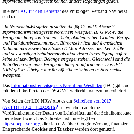
Informationsfreiheitsgesetz können andere Regelungen gelten.
In einer
FAQ für den Lehrerrat
des Philologen-Verband NW heißt
es dazu:
“
In Nordrhein-Westfalen gestatten die §§ 12 und 9 Absatz 3
Informationsfreiheitsgesetz Nordrhein-Westfalen (IFG NRW) die
Veröffentlichung von Namen, Titeln, akademischen Graden, Berufs-
und Funktionsbezeichnungen, Büroanschriften und dienstlichen
Rufnummern sowie dienstlichen E-Mail-Adressen der Lehrkräfte
und des sonstigen Schulpersonals ohne deren Einwilligung, sofern
keine schutzwürdigen Belange entgegenstehen. Gleichwohl sind die
Betroffenen vor einer Veröffentlichung zu informieren. Das IFG
NRW gilt im Übrigen nur für öffentliche Schulen in Nordrhein-
Westfalen.
”
Das
Informationsfreiheitsgesetz Nordrhein-Westfalen
(IFG) gilt auch
mit dem Inkrafttreten der DS-GVO weiterhin nahezu unverändert.
Von Seiten der LDI NRW gibt es ein
Schreiben von 2017
1
(Az.LDI:212.4.1.1-4248/16)
, in welchem auch die
Veröffentlichung der Daten von Lehrkräften auf der Schulhomepage
thematisiert wird. Das Schreiben ist hinterlegt bei
http://docplayer.org/
, die sich u.A. über Google Werbung finanziert.
Entsprechende
Cookies
und
Tracker
werden dort genutzt!
.