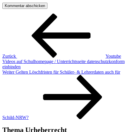
Beitragsnavigation
Vorheriger
Beitrag
Zurück
Youtube
Videos auf Schulhomepage / Unterrichtsseite datenschutzkonform
einbinden
Nächster
Weiter
Gelten Löschfristen für Schüler- & Lehrerdaten auch für
Beitrag
Schild-NRW?
Thema Urheberrecht