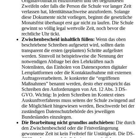
Originalvollmacht einzufordern und bei begründeten
Zweifeln oder falls die Person die Schule vor langer Zeit
verlassen hat, Identitätsnachweise anzufordern. Solange
diese Dokumente nicht vorliegen, beginnt die gesetzliche
Monatsfrist überhaupt erst gar nicht zu laufen. Die Schule
gewinnt so völlig legal wertvolle Zeit, noch bevor die
rechtliche Uhr tickt.
Zwischenbescheid inhaltlich füllen:
Wenn das oben
beschriebene Schreiben aufgesetzt wird, sollten darin
transparent die ersten (geplanten) Schritte aufgelistet
werden. Sinnvoll ist beispielsweise die Nennung der
notwendigen Abfrage bei den Lehrkräften nach
Notenlisten, das Einholen von Datenexporten digitaler
Lernplattformen oder die Kontaktaufnahme mit externen
Auftragsverarbeitern. Je konkreter die “ergriffenen
Maßnahmen” benannt werden, desto eher entspricht das
Schreiben den Anforderungen von Art. 12 Abs. 3 DS-
GVO. Wichtig: In jedem Schreiben im Kontext eines
Auskunftverfahrens muss seitens der Schule zwingend auf
die Möglichkeit hingewiesen werden, Beschwerde bei der
zuständigen Datenschutzbehörde des jeweiligen
Bundeslandes einzulegen.
Die Bearbeitung nicht grundlos aufschieben:
Die durch
den Zwischenbescheid oder die Fristverlängerung
gewonnene Zeit ist kein Freibrief für Untätigkeit. Die DS-