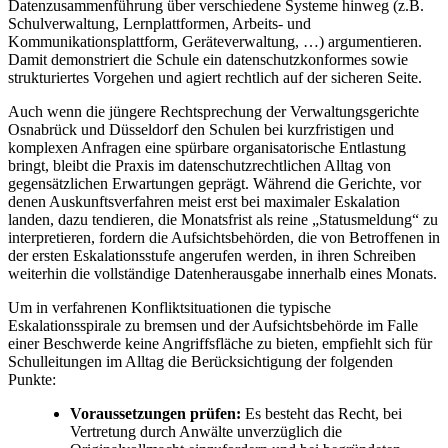
Datenzusammenführung über verschiedene Systeme hinweg (z.B.
Schulverwaltung, Lernplattformen, Arbeits- und
Kommunikationsplattform, Geräteverwaltung, …) argumentieren.
Damit demonstriert die Schule ein datenschutzkonformes sowie
strukturiertes Vorgehen und agiert rechtlich auf der sicheren Seite.
Auch wenn die jüngere Rechtsprechung der Verwaltungsgerichte
Osnabrück und Düsseldorf den Schulen bei kurzfristigen und
komplexen Anfragen eine spürbare organisatorische Entlastung
bringt, bleibt die Praxis im datenschutzrechtlichen Alltag von
gegensätzlichen Erwartungen geprägt. Während die Gerichte, vor
denen Auskunftsverfahren meist erst bei maximaler Eskalation
landen, dazu tendieren, die Monatsfrist als reine „Statusmeldung“ zu
interpretieren, fordern die Aufsichtsbehörden, die von Betroffenen in
der ersten Eskalationsstufe angerufen werden, in ihren Schreiben
weiterhin die vollständige Datenherausgabe innerhalb eines Monats.
Um in verfahrenen Konfliktsituationen die typische
Eskalationsspirale zu bremsen und der Aufsichtsbehörde im Falle
einer Beschwerde keine Angriffsfläche zu bieten, empfiehlt sich für
Schulleitungen im Alltag die Berücksichtigung der folgenden
Punkte:
Voraussetzungen prüfen:
Es besteht das Recht, bei
Vertretung durch Anwälte unverzüglich die