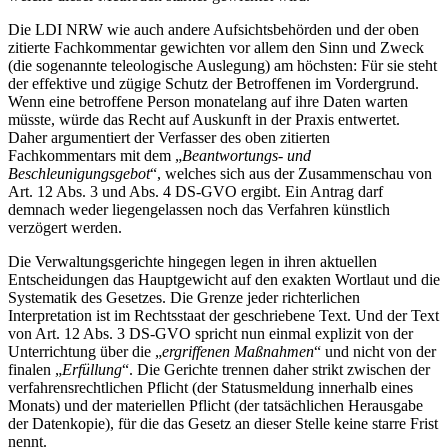
Die LDI NRW wie auch andere Aufsichtsbehörden und der oben
zitierte Fachkommentar gewichten vor allem den Sinn und Zweck
(die sogenannte teleologische Auslegung) am höchsten: Für sie steht
der effektive und zügige Schutz der Betroffenen im Vordergrund.
Wenn eine betroffene Person monatelang auf ihre Daten warten
müsste, würde das Recht auf Auskunft in der Praxis entwertet.
Daher argumentiert der Verfasser des oben zitierten
Fachkommentars mit dem „
Beantwortungs- und
Beschleunigungsgebot
“, welches sich aus der Zusammenschau von
Art. 12 Abs. 3 und Abs. 4 DS-GVO ergibt. Ein Antrag darf
demnach weder liegengelassen noch das Verfahren künstlich
verzögert werden.
Die Verwaltungsgerichte hingegen legen in ihren aktuellen
Entscheidungen das Hauptgewicht auf den exakten Wortlaut und die
Systematik des Gesetzes. Die Grenze jeder richterlichen
Interpretation ist im Rechtsstaat der geschriebene Text. Und der Text
von Art. 12 Abs. 3 DS-GVO spricht nun einmal explizit von der
Unterrichtung über die „
ergriffenen Maßnahmen
“ und nicht von der
finalen „
Erfüllung
“. Die Gerichte trennen daher strikt zwischen der
verfahrensrechtlichen Pflicht (der Statusmeldung innerhalb eines
Monats) und der materiellen Pflicht (der tatsächlichen Herausgabe
der Datenkopie), für die das Gesetz an dieser Stelle keine starre Frist
nennt.