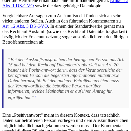
oder die Betroffene erhält dabei alle Informationen gemäß
Artikel 15
Abs. 1 DS-GVO
sowie die dazugehörige Datenkopie.
Vergleichbare Aussagen zum Auskunftsrecht finden sich an sehr
vielen anderen Stellen. Auch in den führenden Kommentaren zu
Art. 12 Abs. 3 DS-GVO
. In einem der Standardwerke grenzt man
das Recht auf Auskunft (sowie das Recht auf Datenübertragbarkeit)
bezüglich der Fristenumsetzung sogar ausdrücklich von den übrigen
Betroffenenrechten ab:
“Bei den Auskunftsansprüchen der betroffenen Person aus Art.
15 und bei dem Recht auf Datenübertragbarkeit aus Art. 20
besteht die Positivantwort darin, dass der Verantwortliche der
betroffenen Person die begehrten Informationen mitteilt bzw.
Daten herausgibt. Bei den anderen Betroffenenrechten muss
der Verantwortliche die betroffene Person darüber
informieren, welche Maßnahmen er auf ihren Antrag hin
1
ergriffen hat.”
Eine „Positivantwort“ meint in diesem Kontext, dass tatsächlich
Daten zur betroffenen Person vorliegen und dem Auskunftsersuchen
folglich inhaltlich nachgekommen werden muss. Der Kommentar
verschärft diese Pflicht im nächsten Textabschnitt sogar noch weiter: