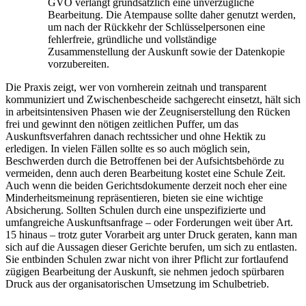
GVO verlangt grundsätzlich eine
unverzügliche
Bearbeitung. Die Atempause sollte daher genutzt werden,
um nach der Rückkehr der Schlüsselpersonen eine
fehlerfreie, gründliche und vollständige
Zusammenstellung der Auskunft sowie der Datenkopie
vorzubereiten.
Die Praxis zeigt, wer von vornherein zeitnah und transparent
kommuniziert und Zwischenbescheide sachgerecht einsetzt, hält sich
in arbeitsintensiven Phasen wie der Zeugniserstellung den Rücken
frei und gewinnt den nötigen zeitlichen Puffer, um das
Auskunftsverfahren danach rechtssicher und ohne Hektik zu
erledigen. In vielen Fällen sollte es so auch möglich sein,
Beschwerden durch die Betroffenen bei der Aufsichtsbehörde zu
vermeiden, denn auch deren Bearbeitung kostet eine Schule Zeit.
Auch wenn die beiden Gerichtsdokumente derzeit noch eher eine
Minderheitsmeinung repräsentieren, bieten sie eine wichtige
Absicherung. Sollten Schulen durch eine unspezifizierte und
umfangreiche Auskunftsanfrage – oder Forderungen weit über Art.
15 hinaus – trotz guter Vorarbeit arg unter Druck geraten, kann man
sich auf die Aussagen dieser Gerichte berufen, um sich zu entlasten.
Sie entbinden Schulen zwar nicht von ihrer Pflicht zur fortlaufend
zügigen Bearbeitung der Auskunft, sie nehmen jedoch spürbaren
Druck aus der organisatorischen Umsetzung im Schulbetrieb.