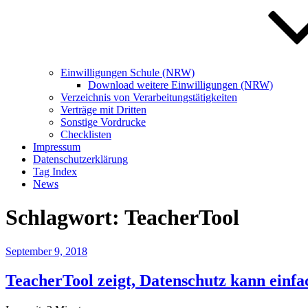
Einwilligungen Schule (NRW)
Download weitere Einwilligungen (NRW)
Verzeichnis von Verarbeitungstätigkeiten
Verträge mit Dritten
Sonstige Vordrucke
Checklisten
Impressum
Datenschutzerklärung
Tag Index
News
Schlagwort:
TeacherTool
Veröffentlicht
September 9, 2018
am
TeacherTool zeigt, Datenschutz kann einfa