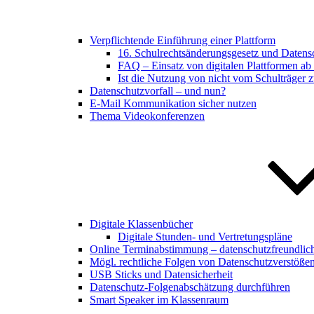
Verpflichtende Einführung einer Plattform
16. Schulrechtsänderungsgesetz und Datens
FAQ – Einsatz von digitalen Plattformen a
Ist die Nutzung von nicht vom Schulträger zu
Datenschutzvorfall – und nun?
E-Mail Kommunikation sicher nutzen
Thema Videokonferenzen
Digitale Klassenbücher
Digitale Stunden- und Vertretungspläne
Online Terminabstimmung – datenschutzfreundlic
Mögl. rechtliche Folgen von Datenschutzverstöße
USB Sticks und Datensicherheit
Datenschutz-Folgenabschätzung durchführen
Smart Speaker im Klassenraum