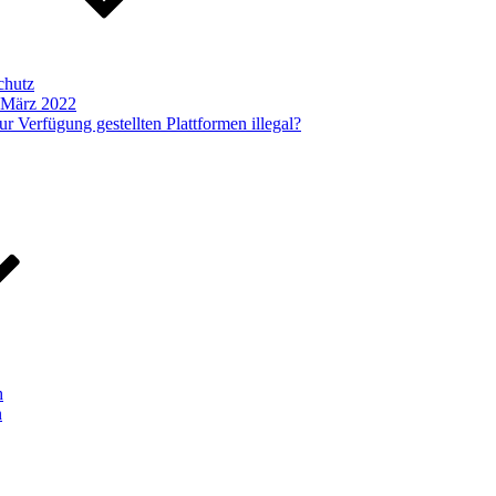
chutz
b März 2022
r Verfügung gestellten Plattformen illegal?
h
n