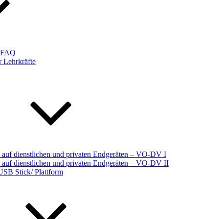
d FAQ
 Lehrkräfte
auf dienstlichen und privaten Endgeräten – VO-DV I
auf dienstlichen und privaten Endgeräten – VO-DV II
USB Stick/ Plattform