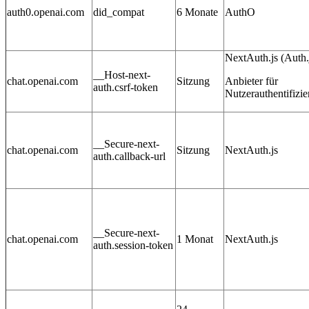
auth0.openai.com
did_compat
6 Monate
AuthO
NextAuth.js (Auth.j
__Host-next-
chat.openai.com
Sitzung
Anbieter für
auth.csrf-token
Nutzerauthentifizi
__Secure-next-
chat.openai.com
Sitzung
NextAuth.js
auth.callback-url
__Secure-next-
chat.openai.com
1 Monat
NextAuth.js
auth.session-token