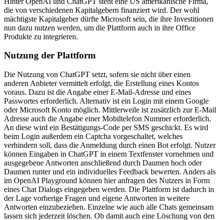
Hinter OpenAI und ChatGPT steht eine US amerikanische Firma,
die von verschiedenen Kapitalgebern finanziert wird. Der wohl
mächtigste Kapitalgeber dürfte Microsoft sein, die ihre Investitionen
nun dazu nutzen werden, um die Plattform auch in ihre Office
Produkte zu integrieren.
Nutzung der Plattform
Die Nutzung von ChatGPT setzt, sofern sie nicht über einen
anderen Anbieter vermittelt erfolgt, die Erstellung eines Kontos
voraus. Dazu ist die Angabe einer E-Mail-Adresse und eines
Passwortes erforderlich. Alternativ ist ein Login mit einem Google
oder Microsoft Konto möglich. Mittlerweile ist zusätzlich zur E-Mail
Adresse auch die Angabe einer Mobiltelefon Nummer erforderlich.
An diese wird ein Bestätigungs-Code per SMS geschickt. Es wird
beim Login außerdem ein Captcha vorgeschaltet, welches
verhindern soll, dass die Anmeldung durch einen Bot erfolgt. Nutzer
können Eingaben in ChatGPT in einem Textfenster vornehmen und
ausgegebene Antworten anschließend durch Daumen hoch oder
Daumen runter und ein individuelles Feedback bewerten. Anders als
im OpenAI Playground können hier anfragen des Nutzers in Form
eines Chat Dialogs eingegeben werden. Die Plattform ist dadurch in
der Lage vorherige Fragen und eigene Antworten in weitere
Antworten einzubeziehen. Einzelne wie auch alle Chats gemeinsam
lassen sich jederzeit löschen. Ob damit auch eine Löschung von den