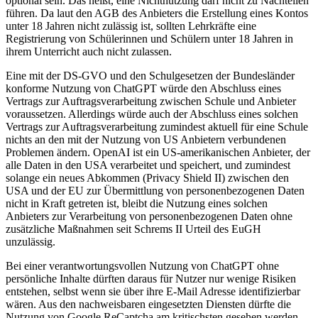
optional sein. Das heißt, eine Nichtnutzung darf nicht zu Nachteilen
führen. Da laut den AGB des Anbieters die Erstellung eines Kontos
unter 18 Jahren nicht zulässig ist, sollten Lehrkräfte eine
Registrierung von Schülerinnen und Schülern unter 18 Jahren in
ihrem Unterricht auch nicht zulassen.
Eine mit der DS-GVO und den Schulgesetzen der Bundesländer
konforme Nutzung von ChatGPT würde den Abschluss eines
Vertrags zur Auftragsverarbeitung zwischen Schule und Anbieter
voraussetzen. Allerdings würde auch der Abschluss eines solchen
Vertrags zur Auftragsverarbeitung zumindest aktuell für eine Schule
nichts an den mit der Nutzung von US Anbietern verbundenen
Problemen ändern. OpenAI ist ein US-amerikanischen Anbieter, der
alle Daten in den USA verarbeitet und speichert, und zumindest
solange ein neues Abkommen (Privacy Shield II) zwischen den
USA und der EU zur Übermittlung von personenbezogenen Daten
nicht in Kraft getreten ist, bleibt die Nutzung eines solchen
Anbieters zur Verarbeitung von personenbezogenen Daten ohne
zusätzliche Maßnahmen seit Schrems II Urteil des EuGH
unzulässig.
Bei einer verantwortungsvollen Nutzung von ChatGPT ohne
persönliche Inhalte dürften daraus für Nutzer nur wenige Risiken
entstehen, selbst wenn sie über ihre E-Mail Adresse identifizierbar
wären. Aus den nachweisbaren eingesetzten Diensten dürfte die
Nutzung von Google ReCaptcha am kritischsten gesehen werden,