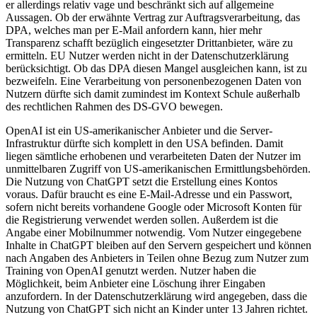
er allerdings relativ vage und beschränkt sich auf allgemeine
Aussagen. Ob der erwähnte Vertrag zur Auftragsverarbeitung, das
DPA, welches man per E-Mail anfordern kann, hier mehr
Transparenz schafft bezüglich eingesetzter Drittanbieter, wäre zu
ermitteln. EU Nutzer werden nicht in der Datenschutzerklärung
berücksichtigt. Ob das DPA diesen Mangel ausgleichen kann, ist zu
bezweifeln. Eine Verarbeitung von personenbezogenen Daten von
Nutzern dürfte sich damit zumindest im Kontext Schule außerhalb
des rechtlichen Rahmen des DS-GVO bewegen.
OpenAI ist ein US-amerikanischer Anbieter und die Server-
Infrastruktur dürfte sich komplett in den USA befinden. Damit
liegen sämtliche erhobenen und verarbeiteten Daten der Nutzer im
unmittelbaren Zugriff von US-amerikanischen Ermittlungsbehörden.
Die Nutzung von ChatGPT setzt die Erstellung eines Kontos
voraus. Dafür braucht es eine E-Mail-Adresse und ein Passwort,
sofern nicht bereits vorhandene Google oder Microsoft Konten für
die Registrierung verwendet werden sollen. Außerdem ist die
Angabe einer Mobilnummer notwendig. Vom Nutzer eingegebene
Inhalte in ChatGPT bleiben auf den Servern gespeichert und können
nach Angaben des Anbieters in Teilen ohne Bezug zum Nutzer zum
Training von OpenAI genutzt werden. Nutzer haben die
Möglichkeit, beim Anbieter eine Löschung ihrer Eingaben
anzufordern. In der Datenschutzerklärung wird angegeben, dass die
Nutzung von ChatGPT sich nicht an Kinder unter 13 Jahren richtet.