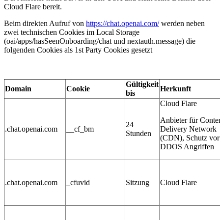
Cloud Flare bereit.
Beim direkten Aufruf von
https://chat.openai.com/
werden neben
zwei technischen Cookies im Local Storage
(oai/apps/hasSeenOnboarding/chat und nextauth.message) die
folgenden Cookies als 1st Party Cookies gesetzt
Gültigkeit
Domain
Cookie
Herkunft
bis
Cloud Flare
Anbieter für Conte
24
.chat.openai.com
__cf_bm
Delivery Network
Stunden
(CDN), Schutz vor
DDOS Angriffen
.chat.openai.com
_cfuvid
Sitzung
Cloud Flare