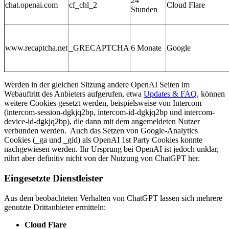
24
chat.openai.com
cf_chl_2
Cloud Flare
Stunden
www.recaptcha.net
_GRECAPTCHA
6 Monate
Google
Werden in der gleichen Sitzung andere OpenAI Seiten im
Webauftritt des Anbieters aufgerufen, etwa
Updates & FAQ
, können
weitere Cookies gesetzt werden, beispielsweise von Intercom
(intercom-session-dgkjq2bp, intercom-id-dgkjq2bp und intercom-
device-id-dgkjq2bp), die dann mit dem angemeldeten Nutzer
verbunden werden. Auch das Setzen von Google-Analytics
Cookies (_ga und _gid) als OpenAI 1st Party Cookies konnte
nachgewiesen werden. Ihr Ursprung bei OpenAI ist jedoch unklar,
rührt aber definitiv nicht von der Nutzung von ChatGPT her.
Eingesetzte Dienstleister
Aus dem beobachteten Verhalten von ChatGPT lassen sich mehrere
genutzte Drittanbieter ermitteln:
Cloud Flare