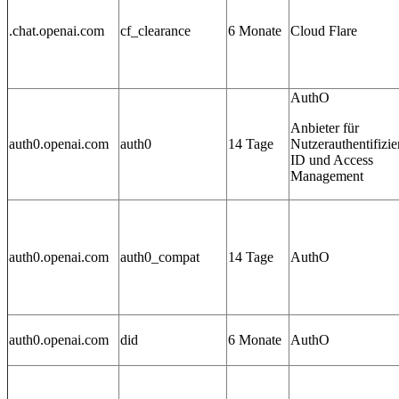
.chat.openai.com
cf_clearance
6 Monate
Cloud Flare
AuthO
Anbieter für
auth0.openai.com
auth0
14 Tage
Nutzerauthentifizie
ID und Access
Management
auth0.openai.com
auth0_compat
14 Tage
AuthO
auth0.openai.com
did
6 Monate
AuthO