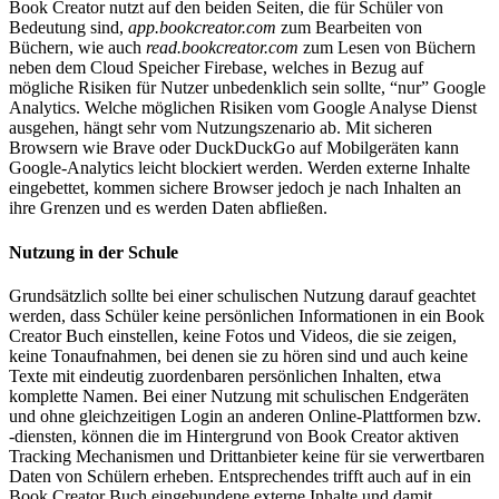
Book Creator nutzt auf den beiden Seiten, die für Schüler von
Bedeutung sind,
app.bookcreator.com
zum Bearbeiten von
Büchern, wie auch
read.bookcreator.com
zum Lesen von Büchern
neben dem Cloud Speicher Firebase, welches in Bezug auf
mögliche Risiken für Nutzer unbedenklich sein sollte, “nur” Google
Analytics. Welche möglichen Risiken vom Google Analyse Dienst
ausgehen, hängt sehr vom Nutzungszenario ab. Mit sicheren
Browsern wie Brave oder DuckDuckGo auf Mobilgeräten kann
Google-Analytics leicht blockiert werden. Werden externe Inhalte
eingebettet, kommen sichere Browser jedoch je nach Inhalten an
ihre Grenzen und es werden Daten abfließen.
Nutzung in der Schule
Grundsätzlich sollte bei einer schulischen Nutzung darauf geachtet
werden, dass Schüler keine persönlichen Informationen in ein Book
Creator Buch einstellen, keine Fotos und Videos, die sie zeigen,
keine Tonaufnahmen, bei denen sie zu hören sind und auch keine
Texte mit eindeutig zuordenbaren persönlichen Inhalten, etwa
komplette Namen. Bei einer Nutzung mit schulischen Endgeräten
und ohne gleichzeitigen Login an anderen Online-Plattformen bzw.
-diensten, können die im Hintergrund von Book Creator aktiven
Tracking Mechanismen und Drittanbieter keine für sie verwertbaren
Daten von Schülern erheben. Entsprechendes trifft auch auf in ein
Book Creator Buch eingebundene externe Inhalte und damit