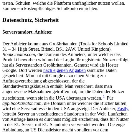
testen. Schulen, welche die Plattform umfänglicher nutzen wollen,
können ein kostenpflichtiges Schulkonto einrichten.
Datenschutz, Sicherheit
Serverstandort, Anbieter
Der Anbieter kommt aus Großbritannien (Tools for Schools Limited,
31 – 34 High Street, Bristol, BS1 2AW, United Kingdom).
BookCreator.com
, die Domain des Anbieters, unter welcher das
Produkt beworben wird und der Login für registrierte Nutzer erfolgt,
hat als Serverstandort Großbritannien. Genutzt wird als Hoster
Google. Dort werden
nach eigenen Angaben
sämtliche Daten
gespeichert. Man hat mit Google dazu einen Vertrag zur
Auftragsverarbeitung abgeschlossen, der die
Standardvertragsklauseln enthält. Man versichert, dass man
angemessene Maßnahmen getroffen hat, um die Daten der Nutzer
1
zu schützen, wenn sie in die USA übertragen werden.
Für
app.bookcreator.com
, die Domain unter welcher die Bücher laufen,
wird eine Serveradresse in den USA angezeigt. Der Anbieter,
Fastly
,
betreibt Server an verschiedenen Standorten in der Welt. Laufzeiten
von Anfrage lassen es durchaus möglich erscheinen, dass für Nutzer
in der EU Server mit EU Standorten verwendet werden. Die enge
Anbindung an US Dienstleister macht vor allem vor dem